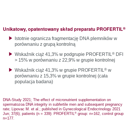
®
Unikatowy, opatentowany skład preparatu PROFERTIL
Istotnie ogranicza fragmentację DNA plemników w
porównaniu z grupą kontrolną
®
Wskaźnik ciąż 41,3% w podgrupie PROFERTIL
DFI
> 15% w porównaniu z 22,9% w grupie kontrolnej
®
Wskaźnik ciąż 41,3% w grupie PROFERTIL
w
porównaniu z 15,3% w grupie kontrolnej (cała
populacja badana)
DNA-Study 2021; The effect of micronutrient supplementation on
spermatozoa DNA integrity in subfertile men and subsequent pregnancy
rate; Lipovac M. et al.; published in Gynecological Endocrinology 2021
®
Jun; 37(6); patients (n = 339): PROFERTIL
group: n=162, control group
n=177.