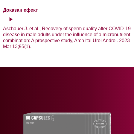
Доказан ефект
Aschauer J. et al., Recovery of sperm quality after COVID-19
disease in male adults under the influence of a micronutrient
combination: A prospective study, Arch Ital Urol Androl. 2023
Mar 13;95(1).