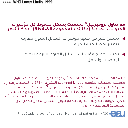
®
مع تناول بروفيرتيل
تحسنت بشكل ملحوظ كل مؤشرات
الحيوانات المنوية (مقارنة بالمجموعة الضابطة) بعد ٣ أشهر:
تحسن كبير في جميع مؤشرات السائل المنوي مقارنة
بتغيير نمط الحياة المراقب
تحسن جميع مؤشرات السائل المنوي اللازمة لنجاح
الإخصاب والحمل
دراسة الحالات والشواهد لعام ٢٠١٢ ؛ تحسُّن جودة الحيوانات المنوية بعد تناول
مكملات المغذيات الدقيقة؛ Imhof M. et al. تم النشر في e-SPEN، المجلد ٧، إصدار ١،
®
فبراير ٢٠١٢؛ المرضى (العدد = ٢٠٥): مجموعة بروفيرتيل
: العدد = ١٣٢، المجموعة
الضابطة: العدد = ٧٣، معايير التغطية: ≥ ١سنة من ضعف الخصوبة و≥ ٢تحاليل
السائل المنوي المرضي؛ معايير الاستبعاد: انعدام الحيوانات المنوية، القيلَة الدَوالِيَّة،
نقص الحيوانات المنوية، التهابات الجهاز البولي التناسلي. معدل الحمل لدى
المجموعة الضابطة = ٠٧. ١٥ ٪
Pilot Study: proof of concept. Number of patients: n = 120