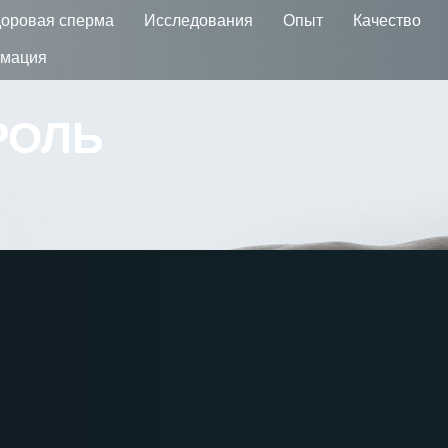
оровая сперма
Исследования
Опыт
Качество
рмация
РОЛЬ